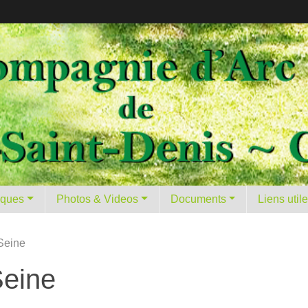
tiques
Photos & Videos
Documents
Liens util
Seine
Seine