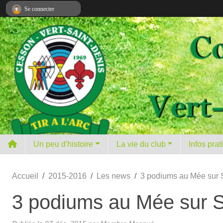
Panneau de gestion des cookies
Se connecter
Un peu d'histoire
La vie du club
Infos pra
Accueil
2015-2016
Les news
3 podiums au Mée sur 
3 podiums au Mée sur 