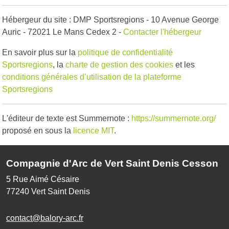
Hébergeur du site : DMP Sportsregions - 10 Avenue George
Auric - 72021 Le Mans Cedex 2 -
Contacter l'hébergeur
En savoir plus sur la
politique de confidentialité
Sportsregions
, la
charte de gestion des cookies
et les
conditions générales d’utilisation de la plateforme
Sportsregions
L'éditeur de texte est Summernote :
https://summernote.org/
proposé en sous la
licence MIT
.
Compagnie d'Arc de Vert Saint Denis Cesson
5 Rue Aimé Césaire
77240
Vert Saint Denis
contact@balory-arc.fr