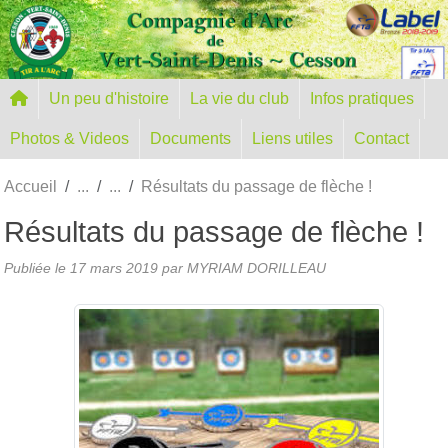
Panneau de gestion des cookies
Un peu d'histoire
La vie du club
Infos pratiques
Photos & Videos
Documents
Liens utiles
Contact
Accueil
Résultats du passage de flèche !
Résultats du passage de flèche !
Publiée le
17 mars 2019
par MYRIAM DORILLEAU