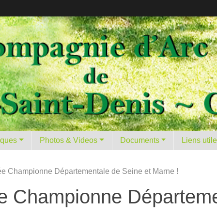
tiques
Photos & Videos
Documents
Liens util
rée Championne Départementale de Seine et Marne !
ée Championne Départeme