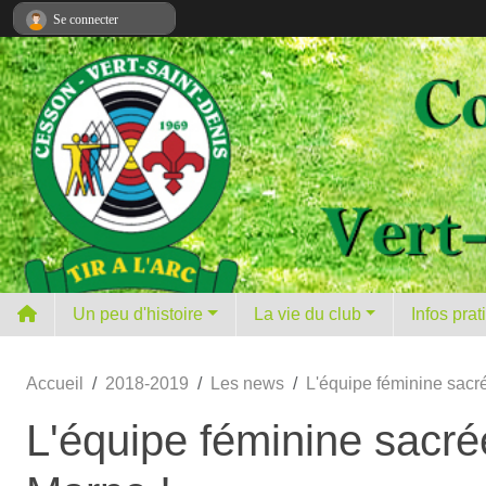
Panneau de gestion des cookies
Se connecter
Un peu d'histoire
La vie du club
Infos pra
Accueil
2018-2019
Les news
L'équipe féminine sac
L'équipe féminine sacr