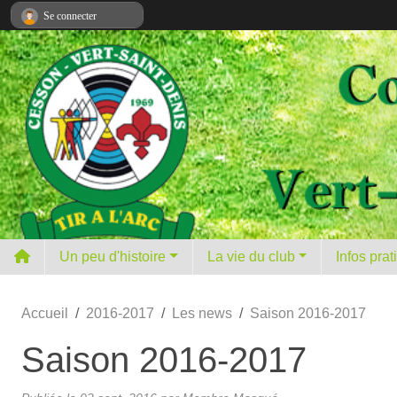
Panneau de gestion des cookies
Se connecter
Un peu d'histoire
La vie du club
Infos pra
Accueil
2016-2017
Les news
Saison 2016-2017
Saison 2016-2017