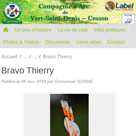
Panneau de gestion des cookies
Un peu d'histoire
La vie du club
Infos pratiques
Photos & Videos
Documents
Liens utiles
Contact
Accueil
Bravo Thierry
Bravo Thierry
Publiée le
05 nov. 2016
par Emmanuel SOINNE