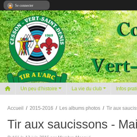
Panneau de gestion des cookies
Se connecter
Un peu d'histoire
La vie du club
Infos pra
Accueil
2015-2016
Les albums photos
Tir aux sauci
Tir aux saucissons - Ma