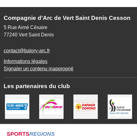
Compagnie d'Arc de Vert Saint Denis Cesson
5 Rue Aimé Césaire
77240
Vert Saint Denis
contact@balory-arc.fr
Informations légales
Signaler un contenu inapproprié
Les partenaires du club
SPORTS
REGIONS