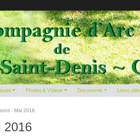
tiques
Photos & Videos
Documents
Liens util
ssons - Mai 2016
i 2016