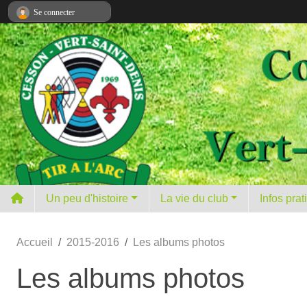
Panneau de gestion des cookies
Se connecter
Un peu d'histoire
La vie du club
Infos pra
Accueil
2015-2016
Les albums photos
Les albums photos