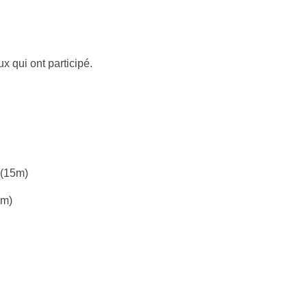
x qui ont participé.
 (15m)
5m)