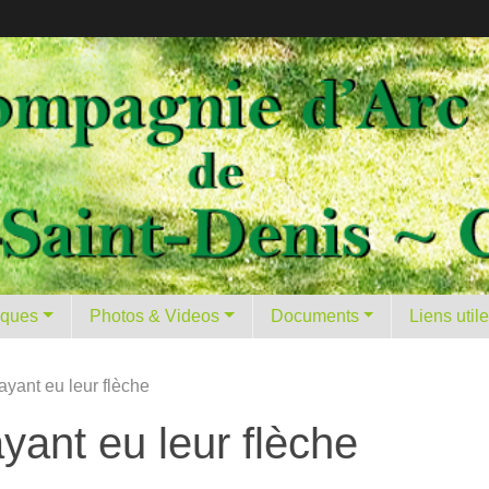
tiques
Photos & Videos
Documents
Liens util
ayant eu leur flèche
ayant eu leur flèche