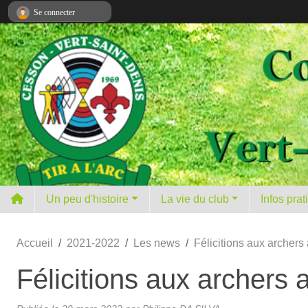
Panneau de gestion des cookies
Se connecter
Un peu d'histoire
La vie du club
Infos pra
Accueil
2021-2022
Les news
Félicitions aux archers 
Félicitions aux archers 