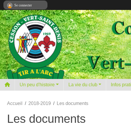
Panneau de gestion des cookies
Se connecter
Un peu d'histoire
La vie du club
Infos pra
Accueil
2018-2019
Les documents
Les documents