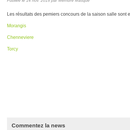
Publiée le
14 nov. 2015
par Membre Masqué
Les résultats des pemiers concours de la saison salle sont e
Morangis
Chenneviere
Torcy
Commentez la news