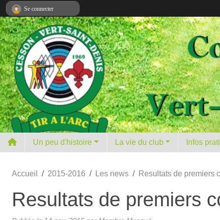
Panneau de gestion des cookies
Se connecter
Un peu d'histoire
La vie du club
Infos pra
Accueil
2015-2016
Les news
Resultats de premiers 
Resultats de premiers 