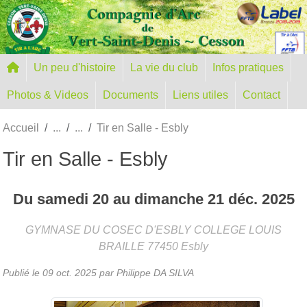
Panneau de gestion des cookies
Un peu d'histoire
La vie du club
Infos pratiques
Photos & Videos
Documents
Liens utiles
Contact
Accueil
Tir en Salle - Esbly
Tir en Salle - Esbly
Du
samedi
20
au
dimanche
21
déc.
2025
GYMNASE DU COSEC D'ESBLY COLLEGE LOUIS
BRAILLE
77450
Esbly
Publié le
09 oct. 2025
par
Philippe DA SILVA