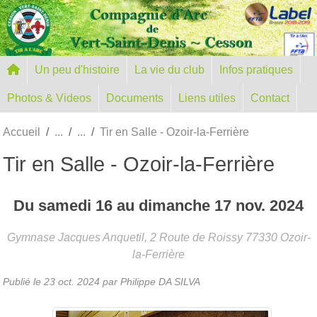
Panneau de gestion des cookies
Un peu d'histoire
La vie du club
Infos pratiques
Photos & Videos
Documents
Liens utiles
Contact
Accueil
Tir en Salle - Ozoir-la-Ferrière
Tir en Salle - Ozoir-la-Ferrière
Du
samedi
16
au
dimanche
17
nov.
2024
Gymnase Jacques Anquetil, 2 Route de Roissy
77330
Ozoir-
la-Ferrière
Publié le
23 oct. 2024
par
Philippe DA SILVA