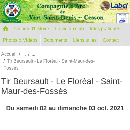
Panneau de gestion des cookies
Un peu d'histoire
La vie du club
Infos pratiques
Photos & Videos
Documents
Liens utiles
Contact
Accueil
Tir Beursault - Le Floréal - Saint-Maur-des-
Fossés
Tir Beursault - Le Floréal - Saint-
Maur-des-Fossés
Du
samedi
02
au
dimanche
03
oct.
2021