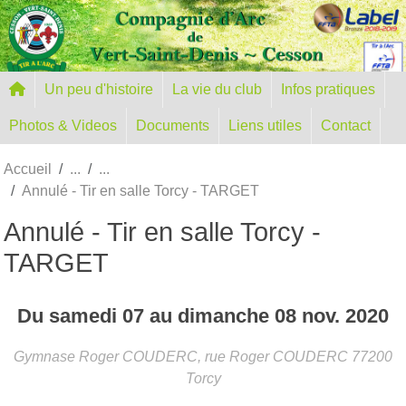
Panneau de gestion des cookies
Un peu d'histoire
La vie du club
Infos pratiques
Photos & Videos
Documents
Liens utiles
Contact
Accueil
Annulé - Tir en salle Torcy - TARGET
Annulé - Tir en salle Torcy -
TARGET
Du
samedi
07
au
dimanche
08
nov.
2020
Gymnase Roger COUDERC, rue Roger COUDERC
77200
Torcy