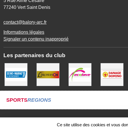
5 Rue Aimé Césaire
77240
Vert Saint Denis
contact@balory-arc.fr
Informations légales
Signaler un contenu inapproprié
Les partenaires du club
SPORTS
REGIONS
Ce site utilise des cookies et vous do