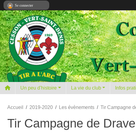
Panneau de gestion des cookies
Se connecter
Un peu d'histoire
La vie du club
Infos pra
Accueil
2019-2020
Les évènements
Tir Campagne de
Tir Campagne de Dravei