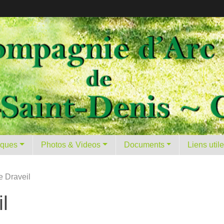
tiques
Photos & Videos
Documents
Liens util
 Draveil
l