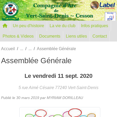
Panneau de gestion des cookies
Un peu d'histoire
La vie du club
Infos pratiques
Photos & Videos
Documents
Liens utiles
Contact
Accueil
Assemblée Générale
Assemblée Générale
Le
vendredi
11
sept.
2020
5 rue Aimé Césaire
77240
Vert-Saint-Denis
Publié le
30 mars 2019
par MYRIAM DORILLEAU