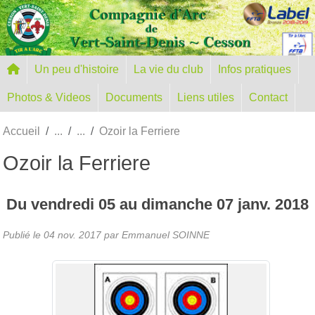
Panneau de gestion des cookies
Un peu d'histoire
La vie du club
Infos pratiques
Photos & Videos
Documents
Liens utiles
Contact
Accueil
Ozoir la Ferriere
Ozoir la Ferriere
Du
vendredi
05
au
dimanche
07
janv.
2018
Publié le
04 nov. 2017
par Emmanuel SOINNE